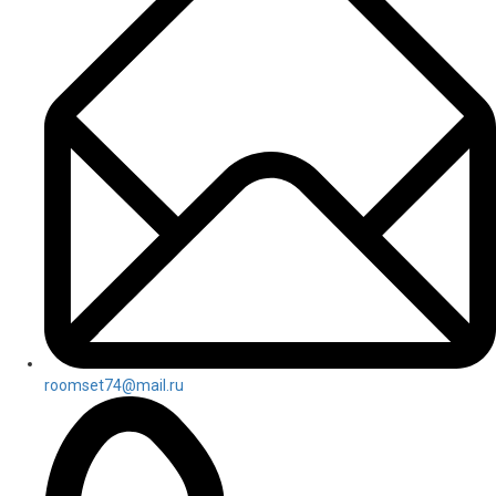
roomset74@mail.ru