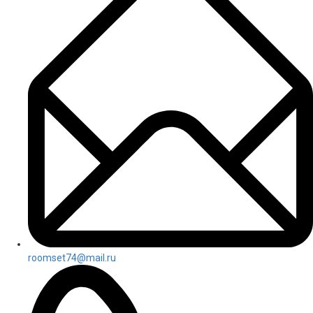
roomset74@mail.ru