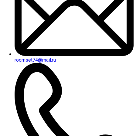
roomset74@mail.ru