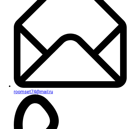
roomset74@mail.ru